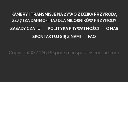
KAMERY I TRANSMISJE NA ŻYWO Z DZIKĄ PRZYRODĄ
24/7 (ZA DARMO) | RAJ DLA MIŁOŚNIKÓW PRZYRODY
ZASADY CZATU
POLITYKA PRYWATNOŚCI
O NAS
SKONTAKTUJ SIĘ Z NAMI
FAQ
Copyright © 2026 Pl.sportsmansparadiseonline.com