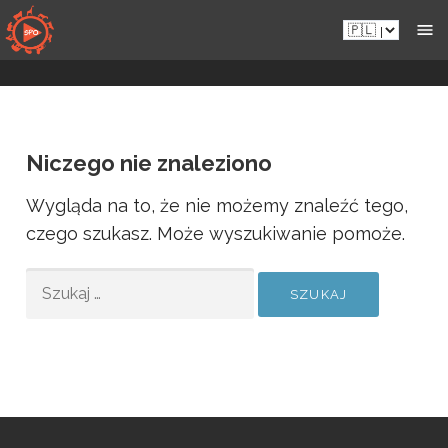
Przejdź
Pl.sportsmansparadiseonline.com
do
zawartości
Niczego nie znaleziono
Wygląda na to, że nie możemy znaleźć tego,
czego szukasz. Może wyszukiwanie pomoże.
SZUKAJ: