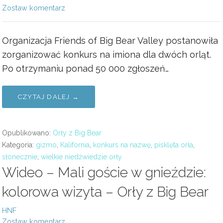
Zostaw komentarz
Organizacja Friends of Big Bear Valley postanowiła
zorganizować konkurs na imiona dla dwóch orląt.
Po otrzymaniu ponad 50 000 zgłoszeń…
CZYTAJ DALEJ →
Opublikowano:
Orły z Big Bear
Kategoria:
gizmo
,
Kalifornia
,
konkurs na nazwę
,
pisklęta orła
,
słonecznie
,
wielkie niedźwiedzie orły
Wideo – Mali goście w gnieździe:
kolorowa wizyta – Orły z Big Bear
HNF
Zostaw komentarz