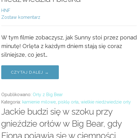
HNF
Zostaw komentarz
W tym filmie zobaczysz, jak Sunny stoi przez ponad
minutę! Orlęta z każdym dniem stają się coraz
silniejsze, co jest…
CZYTAJ DALEJ →
Opublikowano:
Orły z Big Bear
Kategoria:
kamienie milowe
,
pisklę orła
,
wielkie niedźwiedzie orły
Jackie budzi się w szoku przy
gnieździe orłów w Big Bear, gdy
Fiona pojawia się w ciemności