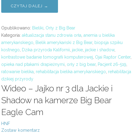
CZYTAJ DALEJ →
Opublikowano:
Bieliki
,
Orły z Big Bear
Kategoria:
aktualizacja stanu zdrowia orła
,
anemia u bielika
amerykańskiego
,
Bielik amerykański z Big Bear
,
biopsja szpiku
kostnego
,
Dzika przyroda Kalifornii
,
jackie
,
jackie i shadow
,
kontrastowe badanie tomografii komputerowej
,
Ojai Raptor Center
,
opieka nad ptakami drapieżnymi
,
orły z big bear
,
Pacjent 26-519
,
ratowanie bielika
,
rehabilitacja bielika amerykańskiego
,
rehabilitacja
dzikiej przyrody
Wideo – Jajko nr 3 dla Jackie i
Shadow na kamerze Big Bear
Eagle Cam
HNF
Zostaw komentarz