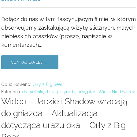
Dołącz do nas w tym fascynującym filmie, w którym
obserwujemy zaskakującą wizytę ślicznych, małych
niebieskich ptaszków (proszę, napiszcie w
komentarzach,…
CZYTAJ DALEJ →
Opublikowano:
Orły z Big Bear
Kategoria:
drapieżniki
,
dzika przyroda
,
orły
,
ptaki
,
Wielki Niedźwiedź
Wideo – Jackie i Shadow wracają
do gniazda – Aktualizacja
dotycząca urazu oka – Orły z Big