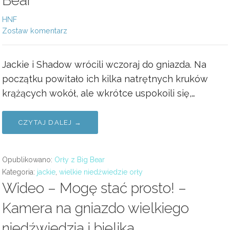
Bear
HNF
Zostaw komentarz
Jackie i Shadow wrócili wczoraj do gniazda. Na
początku powitało ich kilka natrętnych kruków
krążących wokół, ale wkrótce uspokoili się,…
CZYTAJ DALEJ →
Opublikowano:
Orły z Big Bear
Kategoria:
jackie
,
wielkie niedźwiedzie orły
Wideo – Mogę stać prosto! –
Kamera na gniazdo wielkiego
niedźwiedzia i bielika