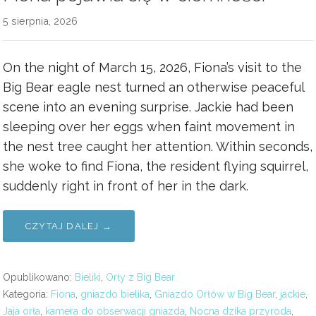
5 sierpnia, 2026
On the night of March 15, 2026, Fiona’s visit to the
Big Bear eagle nest turned an otherwise peaceful
scene into an evening surprise. Jackie had been
sleeping over her eggs when faint movement in
the nest tree caught her attention. Within seconds,
she woke to find Fiona, the resident flying squirrel,
suddenly right in front of her in the dark.
CZYTAJ DALEJ →
Opublikowano:
Bieliki
,
Orły z Big Bear
Kategoria:
Fiona
,
gniazdo bielika
,
Gniazdo Orłów w Big Bear
,
jackie
,
Jaja orła
,
kamera do obserwacji gniazda
,
Nocna dzika przyroda
,