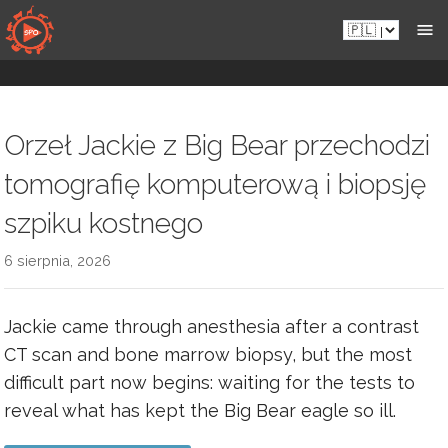
Przejdź
Pl.sportsmansparadiseonline.com
do
zawartości
Orzeł Jackie z Big Bear przechodzi
tomografię komputerową i biopsję
szpiku kostnego
6 sierpnia, 2026
Jackie came through anesthesia after a contrast
CT scan and bone marrow biopsy, but the most
difficult part now begins: waiting for the tests to
reveal what has kept the Big Bear eagle so ill.