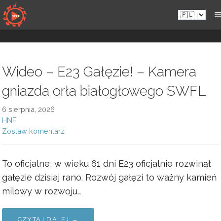
Przejdź
Pl.sportsmansparadiseonline.com
do
zawartości
Wideo – E23 Gałęzie! – Kamera
gniazda orła białogłowego SWFL
6 sierpnia, 2026
HNF
Zostaw komentarz
To oficjalne, w wieku 61 dni E23 oficjalnie rozwinął
gałęzie dzisiaj rano. Rozwój gałęzi to ważny kamień
milowy w rozwoju…
CZYTAJ DALEJ →