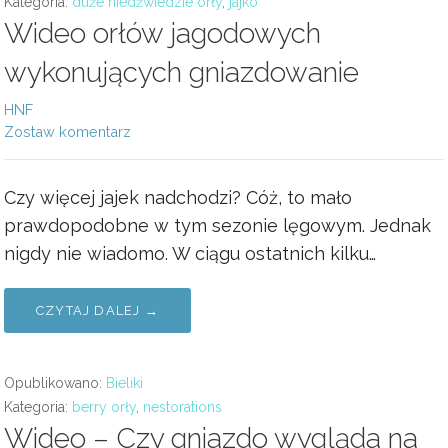
Kategoria:
duże niedźwiedzie orły
,
jajko
Wideo orłów jagodowych
wykonujących gniazdowanie
HNF
Zostaw komentarz
Czy więcej jajek nadchodzi? Cóż, to mało
prawdopodobne w tym sezonie lęgowym. Jednak
nigdy nie wiadomo. W ciągu ostatnich kilku…
CZYTAJ DALEJ →
Opublikowano:
Bieliki
Kategoria:
berry orły
,
nestorations
Wideo – Czy gniazdo wygląda na