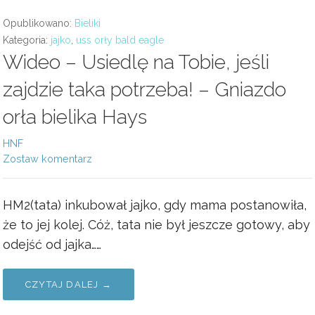
Opublikowano:
Bieliki
Kategoria:
jajko
,
uss orły bald eagle
Wideo – Usiedlę na Tobie, jeśli
zajdzie taka potrzeba! – Gniazdo
orła bielika Hays
HNF
Zostaw komentarz
HM2(tata) inkubował jajko, gdy mama postanowiła,
że to jej kolej. Cóż, tata nie był jeszcze gotowy, aby
odejść od jajka……
CZYTAJ DALEJ →