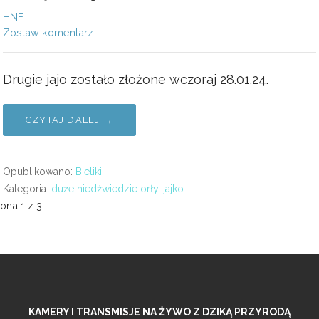
HNF
Zostaw komentarz
Drugie jajo zostało złożone wczoraj 28.01.24.
CZYTAJ DALEJ →
Opublikowano:
Bieliki
Kategoria:
duże niedźwiedzie orły
,
jajko
awigacja
rona 1 z 3
pis
KAMERY I TRANSMISJE NA ŻYWO Z DZIKĄ PRZYRODĄ