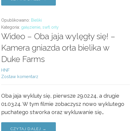
Opublikowano:
Bieliki
Kategoria:
gałęzienie
,
swfl orły
Wideo – Oba jaja wylęgły się! –
Kamera gniazda orła bielika w
Duke Farms
HNF
Zostaw komentarz
Oba jaja wykluły się, pierwsze 29.02.24, a drugie
01.03.24. W tym filmie zobaczysz nowo wyklutego
puchatego stworka oraz wykluwanie się…
CZYTAJ DALEJ →