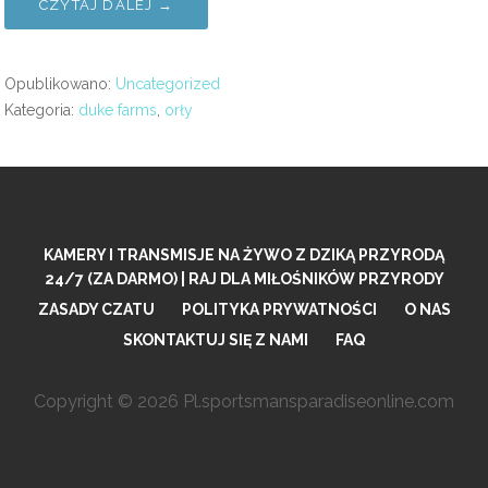
CZYTAJ DALEJ →
Opublikowano:
Uncategorized
Kategoria:
duke farms
,
orły
KAMERY I TRANSMISJE NA ŻYWO Z DZIKĄ PRZYRODĄ
24/7 (ZA DARMO) | RAJ DLA MIŁOŚNIKÓW PRZYRODY
ZASADY CZATU
POLITYKA PRYWATNOŚCI
O NAS
SKONTAKTUJ SIĘ Z NAMI
FAQ
Copyright © 2026 Pl.sportsmansparadiseonline.com