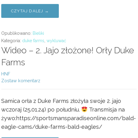
CZYTAJ DALEJ →
Opublikowano:
Bieliki
Kategoria:
duke farms
,
wykluwać
Wideo – 2. Jajo złożone! Orły Duke
Farms
HNF
Zostaw komentarz
Samica orła z Duke Farms złożyła swoje 2. jajo
wczoraj (25.01.24) po południu.
Transmisja na
żywo:https://sportsmansparadiseonline.com/bald-
eagle-cams/duke-farms-bald-eagles/