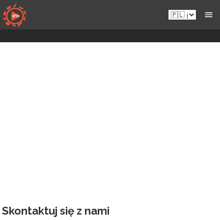
Przejdź
Pl.sportsmansparadiseonline.com
do
zawartości
Skontaktuj się z nami