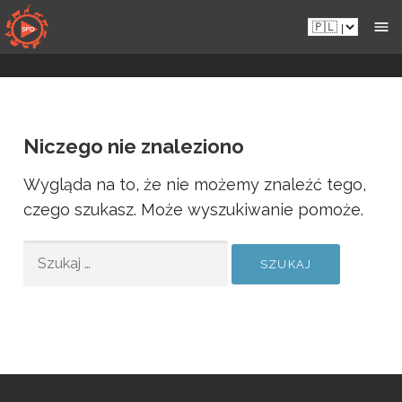
Przejdź
Pl.sportsmansparadiseonline.com
do
zawartości
Niczego nie znaleziono
Wygląda na to, że nie możemy znaleźć tego,
czego szukasz. Może wyszukiwanie pomoże.
SZUKAJ: