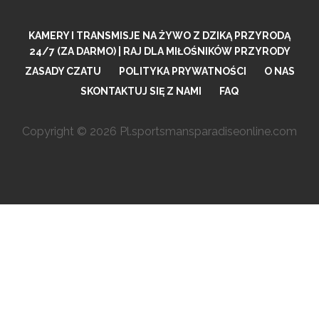
KAMERY I TRANSMISJE NA ŻYWO Z DZIKĄ PRZYRODĄ
24/7 (ZA DARMO) | RAJ DLA MIŁOŚNIKÓW PRZYRODY
ZASADY CZATU
POLITYKA PRYWATNOŚCI
O NAS
SKONTAKTUJ SIĘ Z NAMI
FAQ
Copyright © 2026 Pl.sportsmansparadiseonline.com