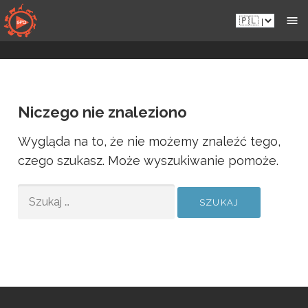
Przejdź
Pl.sportsmansparadiseonline.com
do
zawartości
Niczego nie znaleziono
Wygląda na to, że nie możemy znaleźć tego,
czego szukasz. Może wyszukiwanie pomoże.
SZUKAJ: