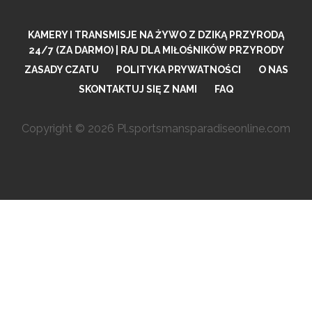
KAMERY I TRANSMISJE NA ŻYWO Z DZIKĄ PRZYRODĄ
24/7 (ZA DARMO) | RAJ DLA MIŁOŚNIKÓW PRZYRODY
ZASADY CZATU
POLITYKA PRYWATNOŚCI
O NAS
SKONTAKTUJ SIĘ Z NAMI
FAQ
Copyright © 2026 Pl.sportsmansparadiseonline.com