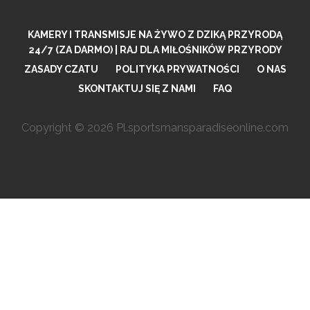
KAMERY I TRANSMISJE NA ŻYWO Z DZIKĄ PRZYRODĄ
24/7 (ZA DARMO) | RAJ DLA MIŁOŚNIKÓW PRZYRODY
ZASADY CZATU
POLITYKA PRYWATNOŚCI
O NAS
SKONTAKTUJ SIĘ Z NAMI
FAQ
Copyright © 2026 Pl.sportsmansparadiseonline.com