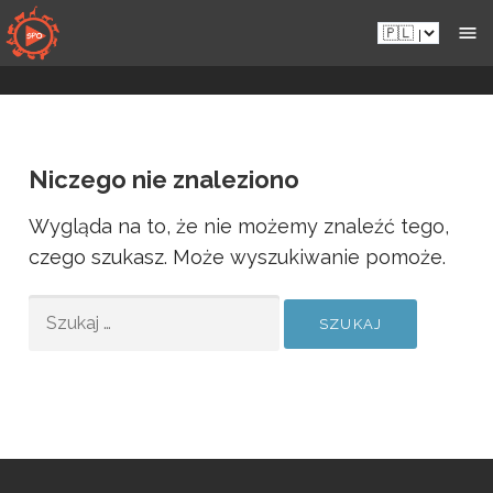
Przejdź
Pl.sportsmansparadiseonline.com
do
zawartości
Niczego nie znaleziono
Wygląda na to, że nie możemy znaleźć tego,
czego szukasz. Może wyszukiwanie pomoże.
SZUKAJ: