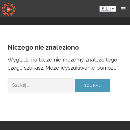
Przejdź
Pl.sportsmansparadiseonline.com
do
zawartości
Niczego nie znaleziono
Wygląda na to, że nie możemy znaleźć tego,
czego szukasz. Może wyszukiwanie pomoże.
SZUKAJ: