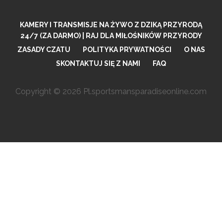
KAMERY I TRANSMISJE NA ŻYWO Z DZIKĄ PRZYRODĄ
24/7 (ZA DARMO) | RAJ DLA MIŁOŚNIKÓW PRZYRODY
ZASADY CZATU
POLITYKA PRYWATNOŚCI
O NAS
SKONTAKTUJ SIĘ Z NAMI
FAQ
Copyright © 2026 Pl.sportsmansparadiseonline.com