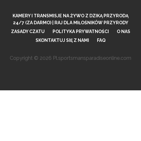
KAMERY I TRANSMISJE NA ŻYWO Z DZIKĄ PRZYRODĄ
24/7 (ZA DARMO) | RAJ DLA MIŁOŚNIKÓW PRZYRODY
ZASADY CZATU
POLITYKA PRYWATNOŚCI
O NAS
SKONTAKTUJ SIĘ Z NAMI
FAQ
Copyright © 2026 Pl.sportsmansparadiseonline.com