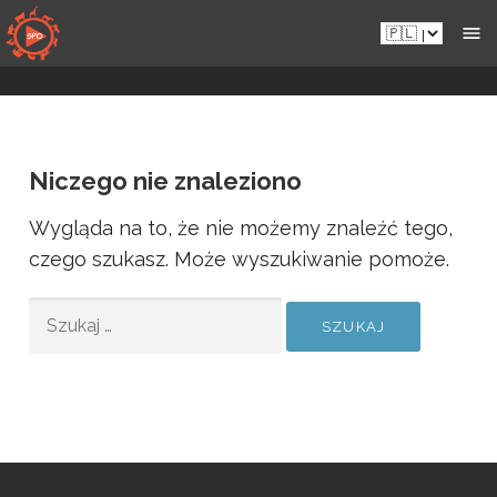
Przejdź
Pl.sportsmansparadiseonline.com
do
zawartości
Niczego nie znaleziono
Wygląda na to, że nie możemy znaleźć tego,
czego szukasz. Może wyszukiwanie pomoże.
SZUKAJ: