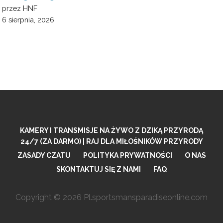
przez HNF
6 sierpnia, 2026
KAMERY I TRANSMISJE NA ŻYWO Z DZIKĄ PRZYRODĄ
24/7 (ZA DARMO) | RAJ DLA MIŁOŚNIKÓW PRZYRODY
ZASADY CZATU
POLITYKA PRYWATNOŚCI
O NAS
SKONTAKTUJ SIĘ Z NAMI
FAQ
Copyright © 2026 Pl.sportsmansparadiseonline.com