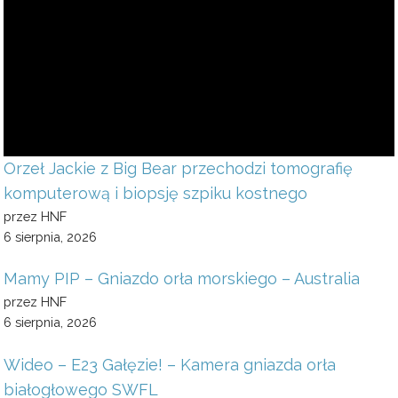
Orzeł Jackie z Big Bear przechodzi tomografię
komputerową i biopsję szpiku kostnego
przez HNF
6 sierpnia, 2026
Mamy PIP – Gniazdo orła morskiego – Australia
przez HNF
6 sierpnia, 2026
Wideo – E23 Gałęzie! – Kamera gniazda orła
białogłowego SWFL