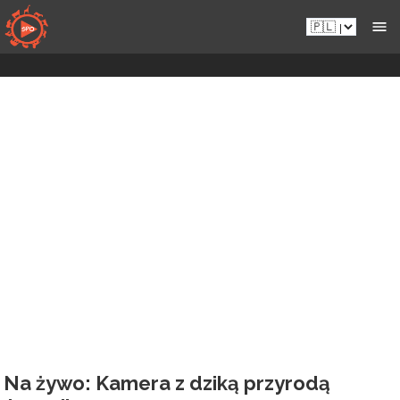
Przejdź
Pl.sportsmansparadiseonline.com
do
zawartości
Na żywo: Kamera z dziką przyrodą