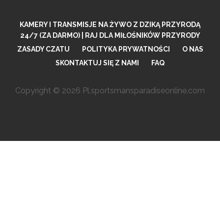
KAMERY I TRANSMISJE NA ŻYWO Z DZIKĄ PRZYRODĄ
24/7 (ZA DARMO) | RAJ DLA MIŁOŚNIKÓW PRZYRODY
ZASADY CZATU
POLITYKA PRYWATNOŚCI
O NAS
SKONTAKTUJ SIĘ Z NAMI
FAQ
Copyright © 2026 Pl.sportsmansparadiseonline.com