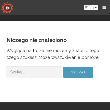
Przejdź
Pl.sportsmansparadiseonline.com
do
zawartości
Niczego nie znaleziono
Wygląda na to, że nie możemy znaleźć tego,
czego szukasz. Może wyszukiwanie pomoże.
SZUKAJ: