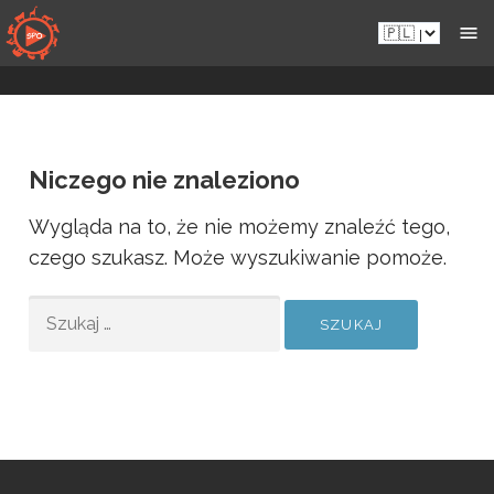
Przejdź
Pl.sportsmansparadiseonline.com
do
zawartości
Niczego nie znaleziono
Wygląda na to, że nie możemy znaleźć tego,
czego szukasz. Może wyszukiwanie pomoże.
SZUKAJ: