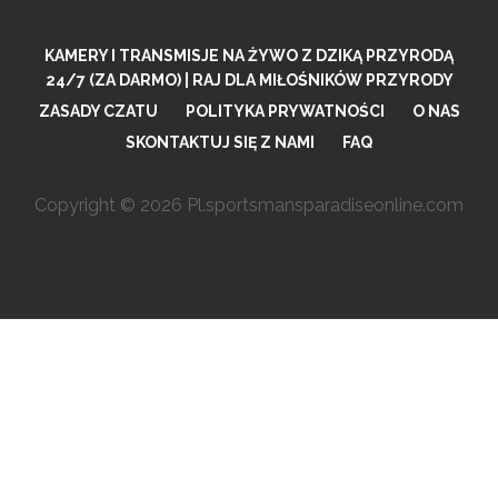
KAMERY I TRANSMISJE NA ŻYWO Z DZIKĄ PRZYRODĄ
24/7 (ZA DARMO) | RAJ DLA MIŁOŚNIKÓW PRZYRODY
ZASADY CZATU
POLITYKA PRYWATNOŚCI
O NAS
SKONTAKTUJ SIĘ Z NAMI
FAQ
Copyright © 2026 Pl.sportsmansparadiseonline.com