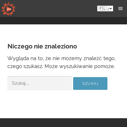
Przejdź
Pl.sportsmansparadiseonline.com
do
zawartości
Niczego nie znaleziono
Wygląda na to, że nie możemy znaleźć tego,
czego szukasz. Może wyszukiwanie pomoże.
SZUKAJ: