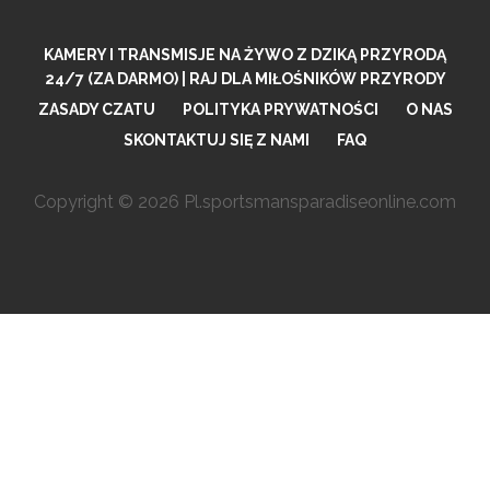
KAMERY I TRANSMISJE NA ŻYWO Z DZIKĄ PRZYRODĄ
24/7 (ZA DARMO) | RAJ DLA MIŁOŚNIKÓW PRZYRODY
ZASADY CZATU
POLITYKA PRYWATNOŚCI
O NAS
SKONTAKTUJ SIĘ Z NAMI
FAQ
Copyright © 2026 Pl.sportsmansparadiseonline.com