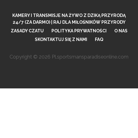
KAMERY I TRANSMISJE NA ŻYWO Z DZIKĄ PRZYRODĄ
24/7 (ZA DARMO) | RAJ DLA MIŁOŚNIKÓW PRZYRODY
ZASADY CZATU
POLITYKA PRYWATNOŚCI
O NAS
SKONTAKTUJ SIĘ Z NAMI
FAQ
Copyright © 2026 Pl.sportsmansparadiseonline.com