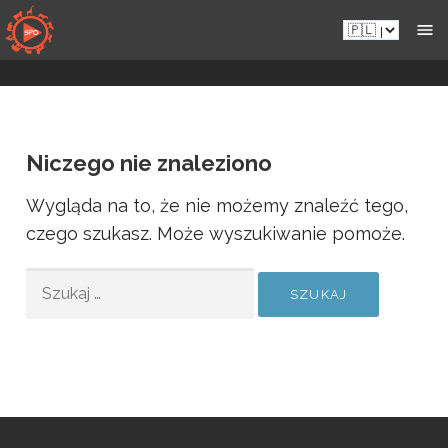
Przejdź
Pl.sportsmansparadiseonline.com
do
zawartości
Niczego nie znaleziono
Wygląda na to, że nie możemy znaleźć tego,
czego szukasz. Może wyszukiwanie pomoże.
SZUKAJ: