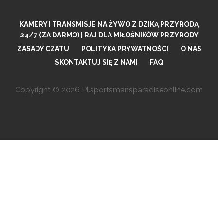
KAMERY I TRANSMISJE NA ŻYWO Z DZIKĄ PRZYRODĄ
24/7 (ZA DARMO) | RAJ DLA MIŁOŚNIKÓW PRZYRODY
ZASADY CZATU
POLITYKA PRYWATNOŚCI
O NAS
SKONTAKTUJ SIĘ Z NAMI
FAQ
Copyright © 2026 Pl.sportsmansparadiseonline.com