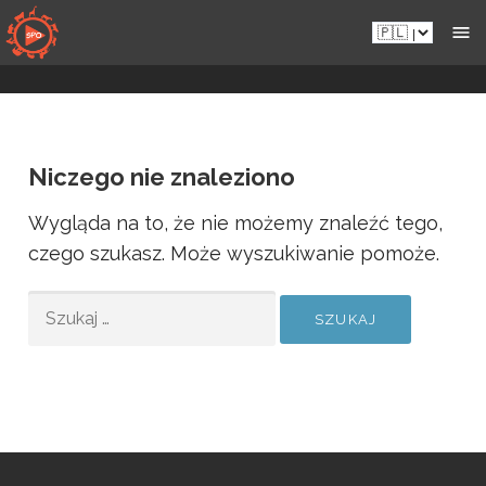
Przejdź
Pl.sportsmansparadiseonline.com
do
zawartości
Niczego nie znaleziono
Wygląda na to, że nie możemy znaleźć tego,
czego szukasz. Może wyszukiwanie pomoże.
SZUKAJ: