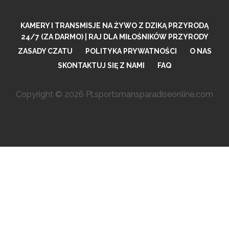
KAMERY I TRANSMISJE NA ŻYWO Z DZIKĄ PRZYRODĄ
24/7 (ZA DARMO) | RAJ DLA MIŁOŚNIKÓW PRZYRODY
ZASADY CZATU
POLITYKA PRYWATNOŚCI
O NAS
SKONTAKTUJ SIĘ Z NAMI
FAQ
Copyright © 2026 Pl.sportsmansparadiseonline.com