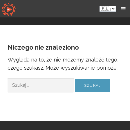
Przejdź
Pl.sportsmansparadiseonline.com
do
zawartości
Niczego nie znaleziono
Wygląda na to, że nie możemy znaleźć tego,
czego szukasz. Może wyszukiwanie pomoże.
SZUKAJ: