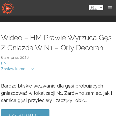
Przejdź
Pl.sportsmansparadiseonline.com
do
zawartości
Wideo – HM Prawie Wyrzuca Gęś
Z Gniazda W N1 – Orły Decorah
6 sierpnia, 2026
HNF
Zostaw komentarz
Bardzo bliskie wezwanie dla gęsi próbujących
gniazdować w lokalizacji N1. Zarówno samiec, jak i
samica gęsi przyleciały i zaczęły robić…
CZYTAJ DALEJ →