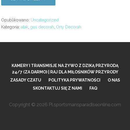
Opublikowano:
Uncategorized
Kategoria:
atak
,
gęś decorah
,
Orły Decorah
KAMERY I TRANSMISJE NA ŻYWO Z DZIKĄ PRZYRODĄ
24/7 (ZA DARMO) | RAJ DLA MIŁOŚNIKÓW PRZYRODY
ZASADY CZATU
POLITYKA PRYWATNOŚCI
O NAS
SKONTAKTUJ SIĘ Z NAMI
FAQ
Copyright © 2026 Pl.sportsmansparadiseonline.com