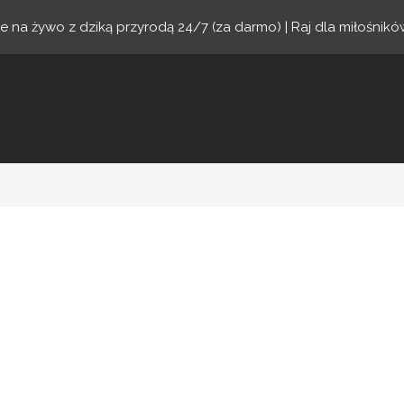
je na żywo z dziką przyrodą 24/7 (za darmo) | Raj dla miłośnik
ne.com