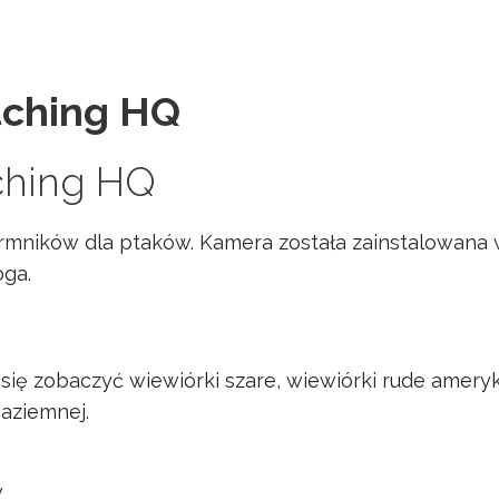
tching HQ
ching HQ
armników dla ptaków. Kamera została zainstalowana
ga.
się zobaczyć wiewiórki szare, wiewiórki rude amer
aziemnej.
w