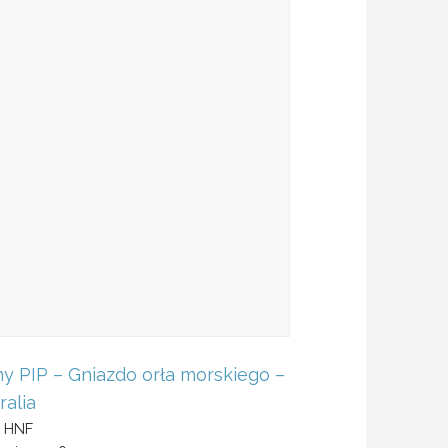
 PIP – Gniazdo orła morskiego –
ralia
z HNF