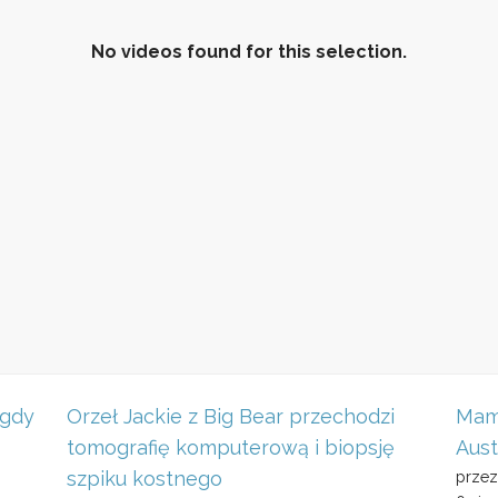
No videos found for this selection.
No videos found for this selection.
 gdy
Orzeł Jackie z Big Bear przechodzi
Mamy
tomografię komputerową i biopsję
Aust
szpiku kostnego
prze