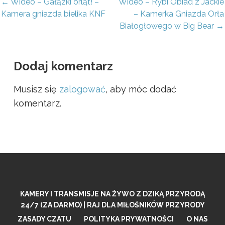
awigacja
← Wideo – Gałązki orląt! –
Wideo – Rybi Obiad z Jackie
Kamera gniazda bielika KNF
– Kamerka Gniazda Orła
pisu
Białogłowego w Big Bear →
Dodaj komentarz
Musisz się
zalogować
, aby móc dodać
komentarz.
KAMERY I TRANSMISJE NA ŻYWO Z DZIKĄ PRZYRODĄ
24/7 (ZA DARMO) | RAJ DLA MIŁOŚNIKÓW PRZYRODY
ZASADY CZATU
POLITYKA PRYWATNOŚCI
O NAS