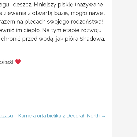
gu i deszcz. Mniejszy pisklę (nazywane
ziewania z otwartą buzią, mogło nawet
ym razem na plecach swojego rodzeństwa!
pewnić im ciepło. Na tym etapie rozwoju
y chronić przed wodą, jak pióra Shadowa.
biłeś!
ś czasu – Kamera orła bielika z Decorah North →