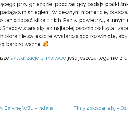
cego przy gnieździe, podczas gdy padają płatki śnie
opadającym śniegiem. W pewnym momencie, podczas 
ę też dziobać kilka z nich. Raz w powietrzu, a inn
 Shadow stara się jak najlepiej osłonić pisklęta i za
ch pióra nie są jeszcze wystarczająco rozwinięte, ab
 są bardzo ważne.
nasze
aktualizacje e-mailowe
jeśli jeszcze tego nie zro
wy Barwnej WBU – Indiana
Filmy z składania jaj – O