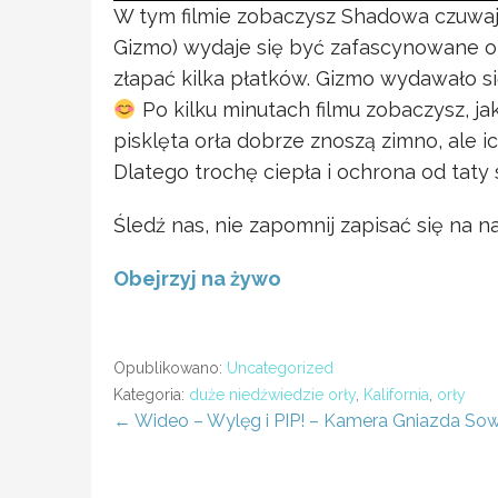
W tym filmie zobaczysz Shadowa czuwają
Gizmo) wydaje się być zafascynowane 
złapać kilka płatków. Gizmo wydawało si
Po kilku minutach filmu zobaczysz, jak
pisklęta orła dobrze znoszą zimno, ale i
Dlatego trochę ciepła i ochrona od taty
Śledź nas, nie zapomnij zapisać się na 
Obejrzyj na żywo
Opublikowano:
Uncategorized
Kategoria:
duże niedźwiedzie orły
,
Kalifornia
,
orły
← Wideo – Wylęg i PIP! – Kamera Gniazda So
Nawigacja
wpisu