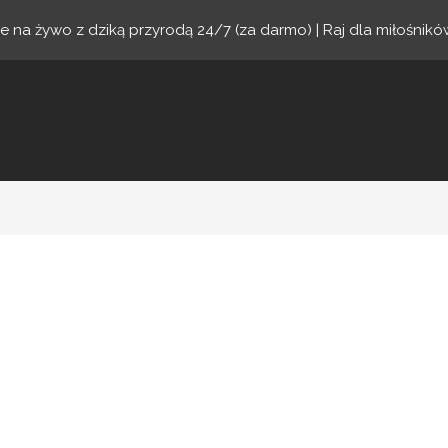
je na żywo z dziką przyrodą 24/7 (za darmo) | Raj dla miłośnik
ne.com