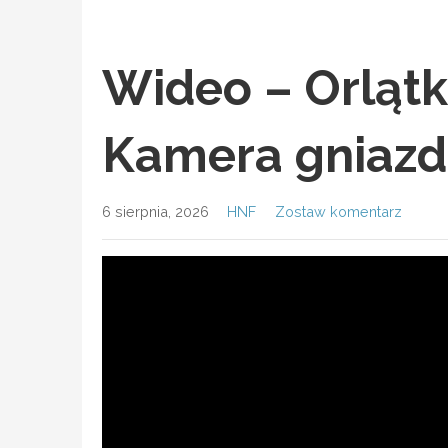
Wideo – Orlątk
Kamera gniazda
6 sierpnia, 2026
HNF
Zostaw komentarz