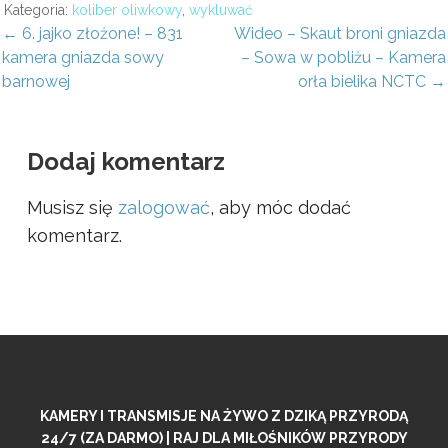
Kategoria:
koliber oliwkowy
,
wykluwać
awigacja
← 6. jajko złożone! – 831
Wideo – Skaut broni gniazda
kamera gniazda sowy
– Sowa w pobliżu – Kamera
pisu
barnowej
orła bielika NCTC →
Dodaj komentarz
Musisz się
zalogować
, aby móc dodać
komentarz.
KAMERY I TRANSMISJE NA ŻYWO Z DZIKĄ PRZYRODĄ
24/7 (ZA DARMO) | RAJ DLA MIŁOŚNIKÓW PRZYRODY