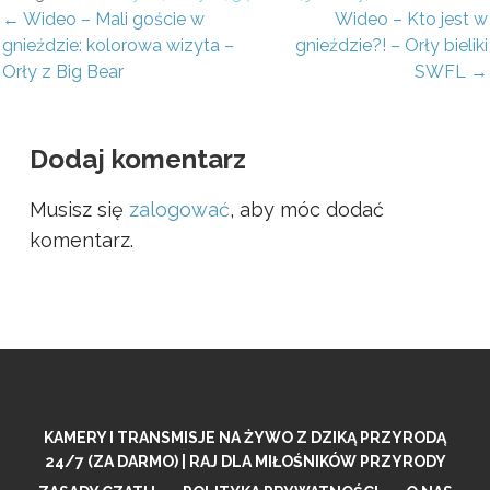
awigacja
← Wideo – Mali goście w
Wideo – Kto jest w
gnieździe: kolorowa wizyta –
gnieździe?! – Orły bieliki
pisu
Orły z Big Bear
SWFL →
Dodaj komentarz
Musisz się
zalogować
, aby móc dodać
komentarz.
KAMERY I TRANSMISJE NA ŻYWO Z DZIKĄ PRZYRODĄ
24/7 (ZA DARMO) | RAJ DLA MIŁOŚNIKÓW PRZYRODY