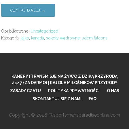
CZYTAJ DALEJ →
Opublikowano:
Uncategorized
Kategoria:
jajko
,
kanada
,
sokoły wędrowne
,
udem falcons
KAMERY I TRANSMISJE NA ŻYWO Z DZIKĄ PRZYRODĄ
24/7 (ZA DARMO) | RAJ DLA MIŁOŚNIKÓW PRZYRODY
ZASADY CZATU
POLITYKA PRYWATNOŚCI
O NAS
SKONTAKTUJ SIĘ Z NAMI
FAQ
Copyright © 2026 Pl.sportsmansparadiseonline.com