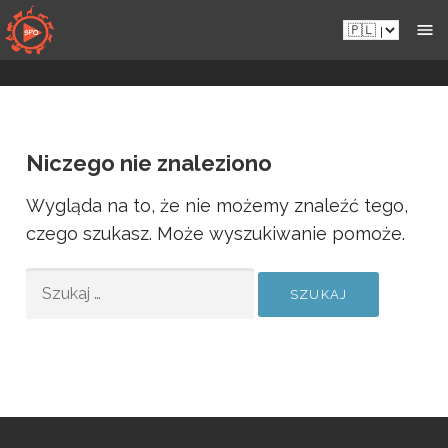
Przejdź
Pl.sportsmansparadiseonline.com
do
zawartości
Niczego nie znaleziono
Wygląda na to, że nie możemy znaleźć tego,
czego szukasz. Może wyszukiwanie pomoże.
SZUKAJ: