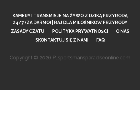
KAMERY I TRANSMISJE NA ŻYWO Z DZIKĄ PRZYRODĄ
24/7 (ZA DARMO) | RAJ DLA MIŁOŚNIKÓW PRZYRODY
ZASADY CZATU
POLITYKA PRYWATNOŚCI
O NAS
SKONTAKTUJ SIĘ Z NAMI
FAQ
Copyright © 2026 Pl.sportsmansparadiseonline.com