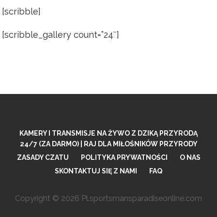
[scribble]
[scribble_gallery count=”24″]
KAMERY I TRANSMISJE NA ŻYWO Z DZIKĄ PRZYRODĄ
24/7 (ZA DARMO) | RAJ DLA MIŁOŚNIKÓW PRZYRODY
ZASADY CZATU
POLITYKA PRYWATNOŚCI
O NAS
SKONTAKTUJ SIĘ Z NAMI
FAQ
Copyright © 2026 Pl.sportsmansparadiseonline.com