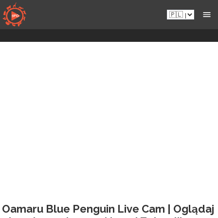
Przejdź
Pl.sportsmansparadiseonline.com
do
zawartości
Oamaru Blue Penguin Live Cam | Oglądaj