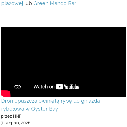
plażowej
lub
Green Mango Bar
.
Dron opuszcza owiniętą rybę do gniazda
rybołowa w Oyster Bay
przez HNF
7 sierpnia, 2026