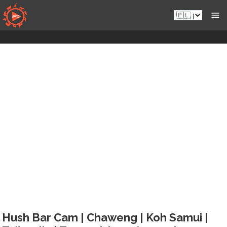
Przejdź
Pl.sportsmansparadiseonline.com
do
zawartości
Hush Bar Cam | Chaweng | Koh Samui |